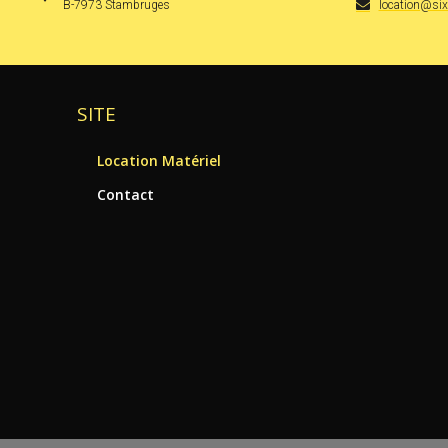
B-7973 Stambruges
location@si
SITE
Location Matériel
Contact