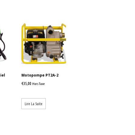
iel
Motopompe PT2A-2
€
35,00
Hors Taxe
Lire La Suite