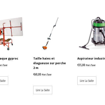
laque gyproc
Taille haies et
Aspirateur industr
élagueuse sur perche
€
35,00
rs Taxe
Hors Taxe
2 m
€
60,00
Hors Taxe
 Suite
Lire La Suite
Lire La Suite