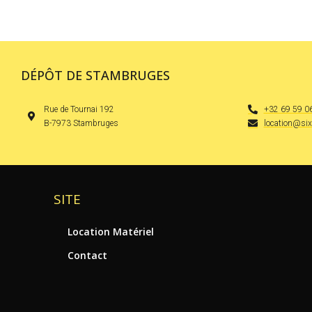
DÉPÔT DE STAMBRUGES
Rue de Tournai 192
+32 69 59 0
B-7973 Stambruges
location@si
SITE
Location Matériel
Contact