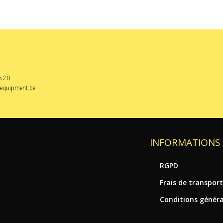
6 20
xequipment.be
INFORMATIONS 
RGPD
Frais de transpor
Conditions généra