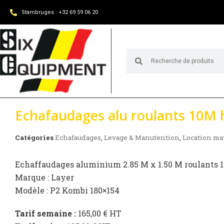
Aller
Stambruges : +32 69 59 06 20
au
contenu
Echafaudages alu roulants 10M 
Catégories
Echafaudages
,
Levage & Manutention
,
Location mat
Echaffaudages aluminium 2.85 M x 1.50 M roulants 
Marque : Layer
Modèle : P2 Kombi 180×154
Tarif semaine :
165,00 € HT