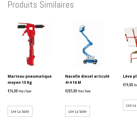
Produits Similaires
Marteau pneumatique
Nacelle diesel articulé
Lève p
moyen 15 Kg
4×4 16 M
€
19,00
Ho
€
16,00
€
205,00
Hors Taxe
Hors Taxe
Lire La
Lire La Suite
Lire La Suite