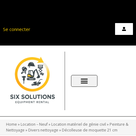
Aller
au
Se connecter
contenu
Home
»
Location – Neuf
»
Location matériel de génie civil
»
Peinture &
Nettoyage
»
Divers nettoyage
»
Décolleuse de moquette 21 cm