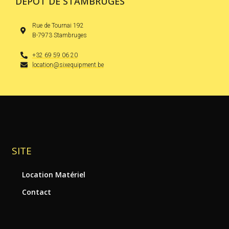
DÉPÔT DE STAMBRUGES
Rue de Tournai 192
B-7973 Stambruges
+32 69 59 06 20
location@sixequipment.be
SITE
Location Matériel
Contact